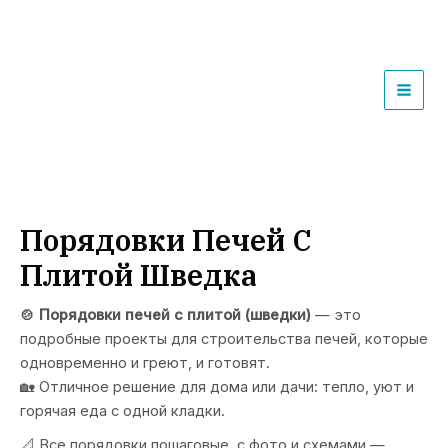
Перейти
к
содержимому
MAI
MEN
Порядовки Печей С
Плитой Шведка
🍲 Порядовки печей с плитой (шведки)
— это
подробные проекты для строительства печей, которые
одновременно и греют, и готовят.
🏡 Отличное решение для дома или дачи: тепло, уют и
горячая еда с одной кладки.
📐 Все порядовки пошаговые, с фото и схемами —