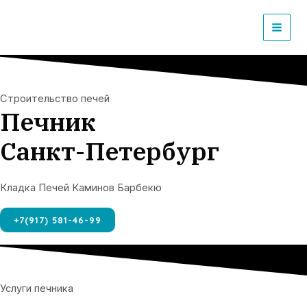
Перейти
к
MAI
содержимому
MEN
Строительство печей
Печник
Санкт-Петербург
Кладка Печей Каминов Барбекю
+7(917) 581-46-99
Услуги печника