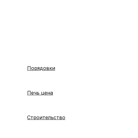
Перейти
к
содержимому
Порядовки
Печь цена
Строительство