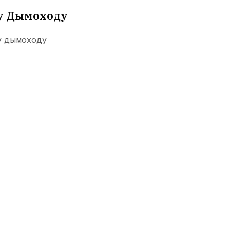
му Дымоходу
му дымоходу